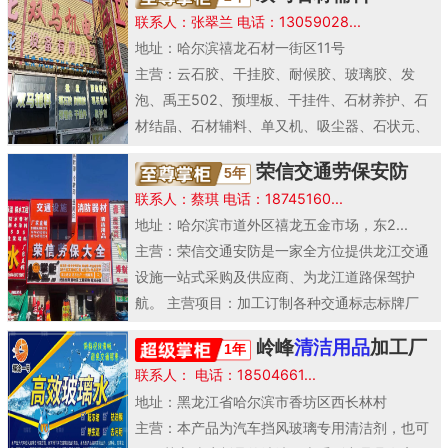
具。
联系人：张翠兰 电话：13059028...
地址：哈尔滨禧龙石材一街区11号
主营：云石胶、干挂胶、耐候胶、玻璃胶、发
泡、禹王502、预埋板、干挂件、石材养护、石
材结晶、石材辅料、单又机、吸尘器、石状元、
磨片、吸水机..
荣信交通劳保安防
5年
联系人：蔡琪 电话：18745160...
地址：哈尔滨市道外区禧龙五金市场，东2...
主营：荣信交通安防是一家全方位提供龙江交通
设施一站式采购及供应商、为龙江道路保驾护
航。 主营项目：加工订制各种交通标志标牌厂
家、水泥..
岭峰
清洁用品
加工厂
1年
联系人： 电话：18504661...
地址：黑龙江省哈尔滨市香坊区西长林村
主营：本产品为汽车挡风玻璃专用清洁剂，也可