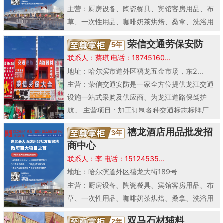
主营：厨房设备、陶瓷餐具、宾馆客房用品、布
草、一次性用品、咖啡奶茶烘焙、桑拿、洗浴用
品、
清洁用品
、酒店餐桌椅、玻璃器皿、酒店家
荣信交通劳保安防
5年
具。
联系人：蔡琪 电话：18745160...
地址：哈尔滨市道外区禧龙五金市场，东2...
主营：荣信交通安防是一家全方位提供龙江交通
设施一站式采购及供应商、为龙江道路保驾护
航。 主营项目：加工订制各种交通标志标牌厂
家、水泥..
禧龙酒店用品批发招
3年
商中心
联系人：李 电话：15124535...
地址：哈尔滨道外区禧龙大街189号
主营：厨房设备、陶瓷餐具、宾馆客房用品、布
草、一次性用品、咖啡奶茶烘焙、桑拿、洗浴用
品、
清洁用品
、酒店餐桌椅、玻璃器皿、酒店家
双马石材辅料
2年