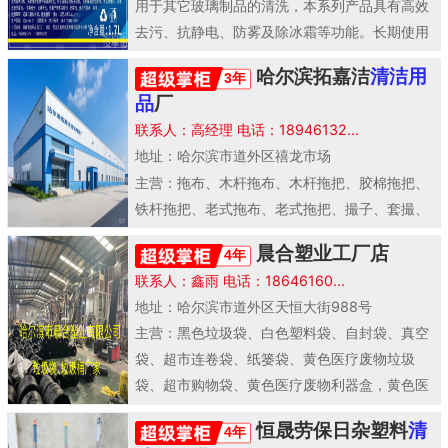
用于其它玻璃制品的清洗，本系列产品具有高效
去污、抗静电、防雾及除冰霜等功能。长期使用
能保护玻璃透..
哈尔滨拓嘉洁
清洁用
3年
品
厂
联系人：高经理 电话：18946132...
地址：哈尔滨市道外区禧龙市场
主营：拖布、木杆拖布、木杆拖把、胶棉拖把、
铁杆拖把、老式拖布、老式拖把、撮子、套撮、
套扫、垃圾桶、塑料凳子、塑料制品、塑料盆、
晨合塑业工厂店
4年
塑料桶、钢丝..
联系人：鑫雨 电话：18646160...
地址：哈尔滨市道外区天恒大街988号
主营：黑色垃圾袋、白色塑料袋、自封袋、真空
袋、超市连卷袋、纸篓袋、黄色医疗废物垃圾
袋、超市购物袋、黄色医疗废物利器盒，黄色医
疗废物垃圾桶、..
恒晟劳保日杂塑料
清
4年