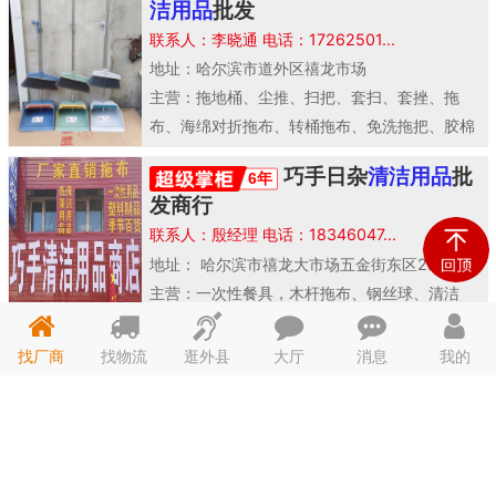
洁用品
批发
联系人：李晓通 电话：17262501...
地址：哈尔滨市道外区禧龙市场
主营：拖地桶、尘推、扫把、套扫、套挫、拖
布、海绵对折拖布、转桶拖布、免洗拖把、胶棉
拖把、胶棉头、马桶刷、马桶皮抽子、空气清新
巧手日杂
清洁用品
批
6年
剂、折叠床、小..
发商行
联系人：殷经理 电话：18346047...
地址： 哈尔滨市禧龙大市场五金街东区2...
主营：一次性餐具，木杆拖布、钢丝球、清洁
球、日化、套搓、扫把、扫帚、大扫帚、凳子、
手套、垃圾桶、拖布桶、胶棉拖布、平板拖布、
找厂商
找物流
逛外县
大厅
消息
我的
洪福酒店用品大全
5年
喷壶、百洁布、..
联系人：蔡新华 电话：13613629...
地址： 哈尔滨道外区南勋街465号地下...
主营：电磁炉、电饭锅、高压锅、酒店盘子、酒
店碗、家用盘子碗、各种餐盘、酒杯、打餐盘、