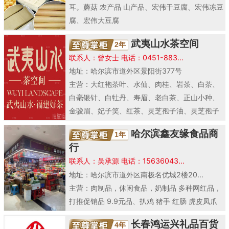
耳。蘑菇 农产品 山产品、宏伟干豆腐、宏伟冻豆
腐、宏伟大豆腐
武夷山水茶空间
2年
联系人：曾女士 电话：0451-883...
地址：哈尔滨市道外区景阳街377号
主营：大红袍茶叶、水仙、肉桂、岩茶、白茶、
白毫银针、白牡丹、寿眉、老白茶、正山小种、
金骏眉、妃子笑、红茶、灵芝孢子油、灵芝孢子
粉、灵芝茶、..
哈尔滨鑫友缘食品商
1年
行
联系人：吴承源 电话：15636043...
地址：哈尔滨市道外区南极名优城2楼20...
主营：肉制品，休闲食品，奶制品 多种网红品，
打推促销品 9.9元品、扒鸡 猪手 红肠 虎皮凤爪
盒装脱骨凤爪 牛肉干 牛板筋 锅巴 ..
长春鸿运兴礼品百货
4年