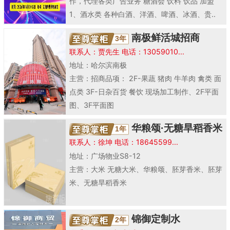
作，代理各类广告业务 糖酒会 饮料 饮品 加盟
1、酒水类 各种白酒、洋酒、啤酒、冰酒、贵..
南极鲜活城招商
3年
联系人：贾先生 电话：13059010...
地址：哈尔滨南极
主营：招商品项： 2F-果蔬 猪肉 牛羊肉 禽类 面
点类 3F-日杂百货 餐饮 现场加工制作、2F平面
图、3F平面图
华粮颂·无糖旱稻香米
1年
联系人：徐坤 电话：18645599...
地址：广场物业S8-12
主营：大米 无糖大米、华粮颂、胚芽香米、胚芽
米、无糖旱稻香米
锦御定制水
2年