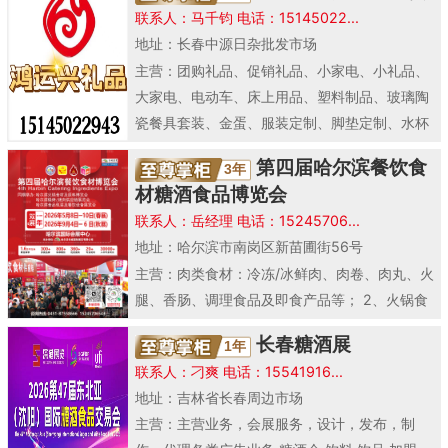
联系人：马千钧 电话：15145022...
地址：长春中源日杂批发市场
主营：团购礼品、促销礼品、小家电、小礼品、
大家电、电动车、床上用品、塑料制品、玻璃陶
瓷餐具套装、金蛋、服装定制、脚垫定制、水杯
印字、烧烤涮..
第四届哈尔滨餐饮食
3年
材糖酒食品博览会
联系人：岳经理 电话：15245706...
地址：哈尔滨市南岗区新苗圃街56号
主营：肉类食材：冷冻/冰鲜肉、肉卷、肉丸、火
腿、香肠、调理食品及即食产品等； 2、火锅食
材：牛羊肉、毛肚、百叶、黄喉、鸭鹅肠、鸭
长春糖酒展
1年
血、粉丝..
联系人：刁爽 电话：15541916...
地址：吉林省长春周边市场
主营：主营业务，会展服务，设计，发布，制