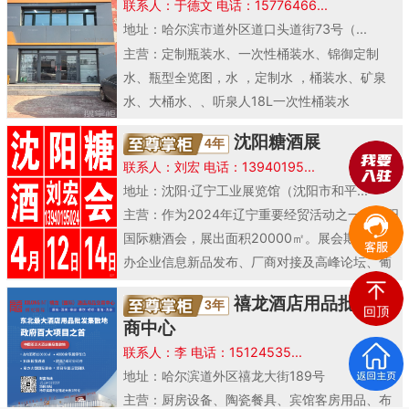
联系人：于德文 电话：15776466...
地址：哈尔滨市道外区道口头道街73号（...
主营：定制瓶装水、一次性桶装水、锦御定制
水、瓶型全览图，水 ，定制水 ，桶装水、矿泉
水、大桶水、、听泉人18L一次性桶装水
沈阳糖酒展
4年
联系人：刘宏 电话：13940195...
地址：沈阳·辽宁工业展览馆（沈阳市和平...
主营：作为2024年辽宁重要经贸活动之一的沈阳
国际糖酒会，展出面积20000㎡。展会期间将举
办企业信息新品发布、厂商对接及高峰论坛、葡
萄酒..
禧龙酒店用品批发招
3年
商中心
联系人：李 电话：15124535...
地址：哈尔滨道外区禧龙大街189号
主营：厨房设备、陶瓷餐具、宾馆客房用品、布