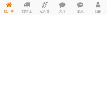
草、一次性用品、咖啡奶茶烘焙、桑拿、洗浴用
品、清洁用品、酒店餐桌椅、玻璃器皿、酒店家
找厂商
找物流
逛外县
大厅
消息
我的
沈阳鸿运兴礼品百货
5年
具。
联系人：马千钧 电话：15145022...
地址：沈阳南塔五金日杂
主营：团购礼品、促销礼品、小家电、小礼品、
大家电、电动车、床上用品、塑料制品、玻璃陶
瓷餐具套装、金蛋、服装定制、脚垫定制、水杯
印字、烧烤涮..
哈尔滨市鸿运兴礼品
5年
百货
联系人：马千钧 电话：15145022...
地址：哈尔滨市道外区温州商贸城升平街 ...
主营：团购礼品、促销礼品、小家电、小礼品、
大家电、电动车、床上用品、塑料制品、玻璃陶
瓷餐具套装、金蛋、服装定制、脚垫定制、水杯
哈尔滨鑫丰畅冷冻食
3年
印字、烧烤涮..
品批发