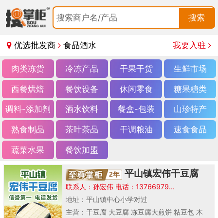
搜索商户名/产品
搜索
优选批发商
食品酒水
我要入驻
肉类冻货
冷冻产品
干果干货
生鲜市场
西餐烘焙
餐饮设备
休闲零食
糖果糖类
调料-添加剂
酒水饮料
餐盒-包装
山珍特产
熟食制品
茶叶茶品
干调粮油
速食食品
蔬菜水果
餐饮加盟
平山镇宏伟干豆腐
2年
联系人：孙宏伟 电话：13766979...
地址：平山镇中心小学对过
主营：干豆腐 大豆腐 冻豆腐大煎饼 粘豆包 木