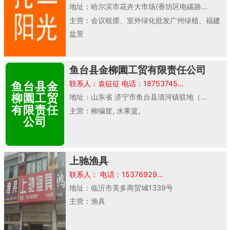
地址：哈尔滨市花卉大市场(香坊区电碳路...
主营：会议租摆、室外绿化批发广州绿植、福建
盆景
鱼台县金柳園工贸有限责任公司
联系人：袁征征 电话：18753745...
鱼台县金
柳園工贸
地址：山东省 济宁市鱼台县清河镇驻地（...
有限责任
主营：柳编筐, 水果篮,
公司
上驰渔具
联系人： 电话：15376929...
地址：临沂市美多商贸城1339号
主营：渔具