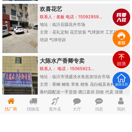
欢喜花艺
联系人：老板 电话：15092959...
地址：临沂后园花卉市场
主营：花礼定制 花艺软装 气球派对 工艺品 花艺
培训 气球培训
大陈水产香卿专卖
联系人： 电话：15065923...
地址：临沂市强盛淡水鱼批发综合市场
主营：香鲫 鲫鱼 草鱼 鲤鱼 花白鲢及各种淡水鱼
垂钓园配送一手货源 塘口直供 回收 代卖 清塘
找厂商
找物流
逛外县
大厅
消息
我的
山东省鱼台县华福电器机械制造有限
山东省鱼
公司
台县华福
联系人：林帅 电话：13685370...