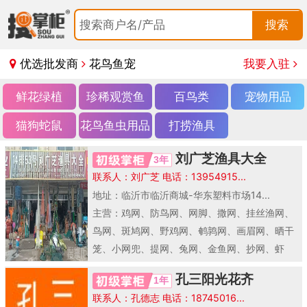
搜索商户名/产品
搜索
优选批发商
花鸟鱼宠
我要入驻
鲜花绿植
珍稀观赏鱼
百鸟类
宠物用品
猫狗蛇鼠
花鸟鱼虫用品
打捞渔具
刘广芝渔具大全
3年
联系人：刘广芝 电话：13954915...
地址：临沂市临沂商城-华东塑料市场14...
主营：鸡网、防鸟网、网脚、撒网、挂丝渔网、
鸟网、斑鸠网、野鸡网、鹌鹑网、画眉网、晒干
笼、小网兜、提网、兔网、金鱼网、抄网、虾
笼、地笼、梭子..
孔三阳光花齐
1年
联系人：孔德志 电话：18745016...