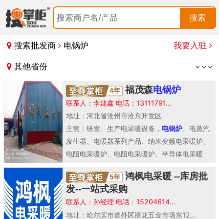
搜索商户名/产品
搜索
搜索批发商
电锅炉
我要入驻
其他省份
福茂森
电锅炉
4年
联系人：李建鑫 电话：13111791...
地址：河北省沧州市沧东开发区
主营：研发、生产电采暖设备，
电锅炉
、电蒸汽
发生器、电暖器系列产品、纳米变频电采暖炉、
电阻电采暖炉、电阻电采暖炉、半导体电采暖
炉、 电蒸汽发..
鸿枫电采暖 --库房批
5年
发--一站式采购
联系人：孙经理 电话：15204614...
地址：哈尔滨市道外区禧龙五金市场东12...