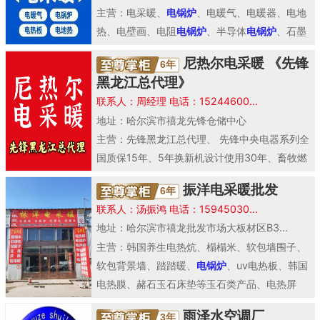
主营：电采暖、
电锅炉
、电暖气、电暖器、电地
热、电壁画、电阻
电锅炉
、半导体
电锅炉
、石墨
烯
电锅炉
、电磁
电锅炉
、电热板、碳纤维加热电
尼热尔电采暖 《先锋
6年
缆、合金加热..
黑龙江总代理》
联系人：周经理 电话：15244600...
地址：哈尔滨市禧龙先锋仓储中心
主营：先锋黑龙江总代理、 先锋中央电器系列全
国质保15年、5年换新机设计使用30年、畜牧燃
油暖风机、电暖风机、碳纤维电暖器、碳晶电暖
振洋电采暖批发
6年
气质..
联系人：汤振鸿 电话：15945030...
地址：哈尔滨市禧龙批发市场大板材区B3...
主营：韩国养生电热炕、榻榻米、软包墙围子、
软包背景墙、踏踏暖、
电锅炉
、uv电热板、韩国
电热膜、赭石玉石床垫等玉石类产品、电热屏
风、集成墙暖..
雨泽水空调厂
3年