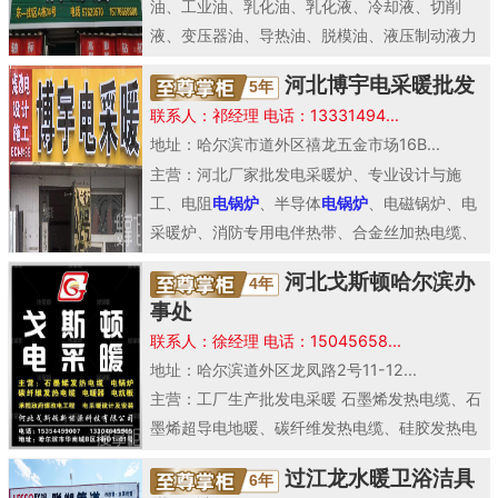
油、工业油、乳化油、乳化液、冷却液、切削
液、变压器油、导热油、脱模油、液压制动液力
三用油、五用油、..
河北博宇电采暖批发
5年
联系人：祁经理 电话：13331494...
地址：哈尔滨市道外区禧龙五金市场16B...
主营：河北厂家批发电采暖炉、专业设计与施
工、电阻
电锅炉
、半导体
电锅炉
、电磁锅炉、电
采暖炉、消防专用电伴热带、合金丝加热电缆、
碳纤维加热电缆..
河北戈斯顿哈尔滨办
4年
事处
联系人：徐经理 电话：15045658...
地址：哈尔滨道外区龙凤路2号11-12...
主营：工厂生产批发电采暖 石墨烯发热电缆、石
墨烯超导电地暖、碳纤维发热电缆、硅胶发热电
缆、铠甲发热电缆、
电锅炉
、电采暖炉、电阻锅
过江龙水暖卫浴洁具
6年
炉、半导体..