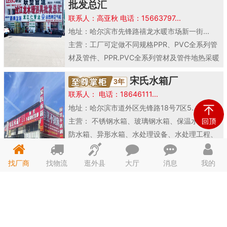
批发总汇
联系人：高亚秋 电话：15663797...
地址：哈尔滨市先锋路禧龙水暖市场新一街...
主营：工厂可定做不同规格PPR、PVC全系列管
材及管件、PPR.PVC全系列管材及管件地热采暖
系列、ppr/pvc管材管件，水暖洁具，阀门..
宋氏水箱厂
3年
联系人： 电话：18646111...
地址：哈尔滨市道外区先锋路18号7区5...
主营： 不锈钢水箱、玻璃钢水箱、保温水箱、消
防水箱、异形水箱、水处理设备、水处理工程、
水泵变频、不锈钢水箱、不锈钢酒罐、不锈钢有
关不锈钢制..
找厂商
找物流
逛外县
大厅
消息
我的
青岛鑫鸿暖石墨烯科
5年
技有限公司（东北分公司）
联系人：杨经理 电话：18345098...
地址：哈尔滨市香坊区香福路新松未来ON...
主营：主要生产，石墨烯电热炕板，水暖炕板，