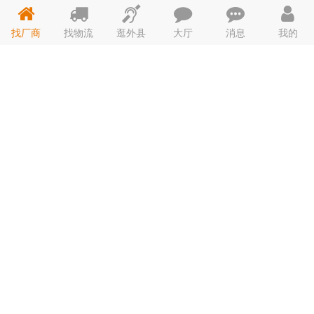
找厂商
找物流
逛外县
大厅
消息
我的
博森智控（厦门）电子科技有限公司
联系人：林女士 电话：13003908...
博森智控
厦门电子
地址：厦门市海沧区新阳工业区阳明路55...
科技有限
主营：实验室涂布机,线棒涂布机,小型刮刀涂布
公司
机,加热涂布
福建欧陆铁艺建材有限公司
联系人：简锞堂 电话：0597-238...
福建欧陆
地址：福建省 龙岩市新罗区西陂街道福建...
铁艺建材
主营：护栏 公路护栏
有限公司
漳州市圆尊景观雕塑工程有限公司
联系人：陈 电话：15959680...
漳州市圆