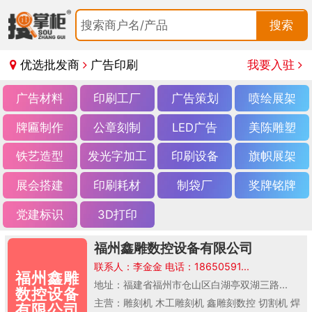
搜索商户名/产品
搜索
优选批发商
广告印刷
我要入驻
广告材料
印刷工厂
广告策划
喷绘展架
牌匾制作
公章刻制
LED广告
美陈雕塑
铁艺造型
发光字加工
印刷设备
旗帜展架
展会搭建
印刷耗材
制袋厂
奖牌铭牌
党建标识
3D打印
福州鑫雕数控设备有限公司
联系人：李金金 电话：18650591...
福州鑫雕
地址：福建省福州市仓山区白湖亭双湖三路...
数控设备
主营：雕刻机 木工雕刻机 鑫雕刻数控 切割机 焊
有限公司